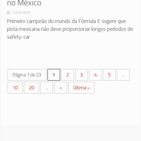
no México
12 FEV 2019
Primeiro campeão do mundo da Fórmula E sugere que
pista mexicana não deve proporcionar longos períodos de
safety-car
Página 1 de 23
1
2
3
4
5
...
10
20
...
»
Última »