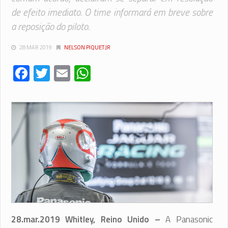
de efeito imediato. O time informará em breve sobre
a reposição do piloto.
28 MAR 2019
NELSON PIQUET JR
Facebook
Twitter
Email
WhatsApp
28.mar.2019 Whitley, Reino Unido –
A Panasonic