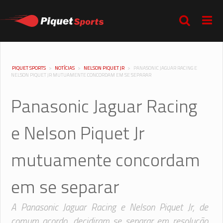
PIQUET SPORTS
>
NOTÍCIAS
>
NELSON PIQUET JR
>
PANASONIC JAGUAR RACING E
NELSON PIQUET JR MUTUAMENTE CONCORDAM EM SE SEPARAR
Panasonic Jaguar Racing
e Nelson Piquet Jr
mutuamente concordam
em se separar
A Panasonic Jaguar Racing e Nelson Piquet Jr, de
comum acordo, decidiram se separar em resolução