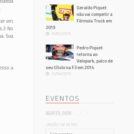
batida
Geraldo Piquet
.
não vai competir a
ncer em
Fórmula Truck em
2015
es.3 No
10/02/2015
na. Sua
Pedro Piquet
retorna ao
Velopark, palco de
cesso a
seu título na F3 em 2014
22/04/2015
EVENTOS
AGOSTO, 2026
OPÇÕES DE FILTRO