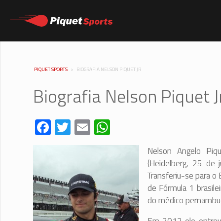
PIQUET SPORTS
>
BIOGRAFIA NELSON PIQUET JR
Biografia Nelson Piquet J
Facebook
Twitter
Email
WhatsApp
Nelson Angelo Piqu
(Heidelberg, 25 de 
Transferiu-se para o B
de Fórmula 1 brasil
do médico pernambuca