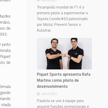
imeiro
28/03/2021
Tricampeão mundial de F1 é o
primeiro piloto a experimentar o
acrike
Toyota Corolla #33 patrocinado
irmãos,
por Motul, Prevent Senior e
nos de
Autotrac
1993.
 junto
Donata
 Piquet
sto de
Piquet Sports apresenta Rafa
Martins como piloto de
desenvolvimento
órmula
egundo
26/03/2021
ontando
Paulista se une à equipe para
criada
assumir funções promocionais e