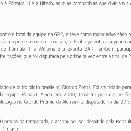
to à Fórmula 1) e a Hitech, as duas companhias que dividiam a
ntrole total da equipe na GP2, e teve como maior adversário o
péia e que se tornou o campeão, Nelsinho garantiu a segunda p
 de Fórmula 1, a Williams e a extinta BAR. Também partici
e nações, que foi disputada pela primeira vez entre a final de
ado de outro piloto brasileiro, Ricardo Zonta. Foi anunciado pa
pela equipe Renault. Ainda em 2008, também pela equipe fra
colocação no Grande Prêmio da Alemanha, disputado no dia 20 d
 provas da temporada, e acabou por ser demitido pela Renaul
n Grosjean.