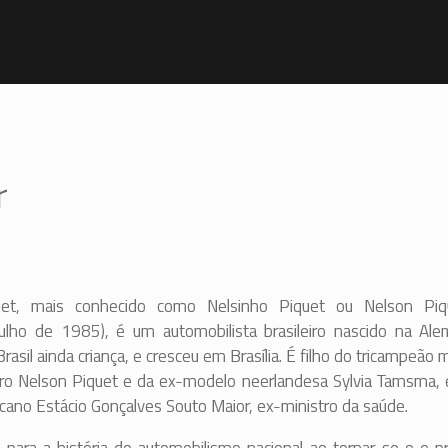
r
et, mais conhecido como Nelsinho Piquet ou Nelson Piqu
julho de 1985), é um automobilista brasileiro nascido na Ale
rasil ainda criança, e cresceu em Brasília. É filho do tricampeão 
eiro Nelson Piquet e da ex-modelo neerlandesa Sylvia Tamsma, 
no Estácio Gonçalves Souto Maior, ex-ministro da saúde.