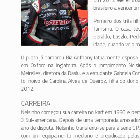
Em 2012 ele entrou 
brasileiro a vencer u
Primeiro dos três fi
Tamsma, O casal teve
Geraldo, Laszlo, Pe
idade, quando veio mo
O piloto já namorou Bia Anthony (atualmente esposa 
em Oxford na Inglaterra. Após o rompimento Nels
Meirelles, diretora da Daslu, e a estudante Gabriela C
foi noivo de Carolina Alves de Queiroz, filha do do
2012.
CARREIRA
Nelsinho começou sua carreira no kart em 1993 e pe
3 Sul-americana. Depois de uma temporada arrasador
ano de disputa, Nelsinho transferiu-se para a série
com um equipamento mediano e prejudicado pelas d