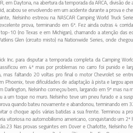
R, em Daytona, na abertura da temporada da ARCA, divisão de 
o grid, acabou se envolvendo em um acidente durante a prova e c
inte, Nelsinho estreou na NASCAR Camping World Truck Serie
xcelente prova, terminando em 6º. Fez ainda outras 4 corrida
2 top-10 (no Texas e em Michigan), chamando a atenção das eq
atkins Glen (circuito misto) na Nationwide Series, onde chego
ck Inc. para disputar a temporada completa da Camping World
lassificou em 4º mas por problemas no carro foi punido e lar
, mas faltando 20 voltas pro final o motor Chevrolet se entr
m Phoenix, teve dificuldades de adaptação à pista e largou ap
 em Darlington, Nelsinho começou bem, largando em 9º mas na 
vou a um toque no muro. Nelsinho teve um pneu furado e a sus
 a prova quando bateu novamente e abandonou, terminando em 3
evitar o choque após várias batidas a sua frente. Terminou a p
ria vitoriosa no automobilismo americano, conquistando um 2º l
ão.23 Nas provas seguintes em Dover e Charlotte, Nelsinho fe