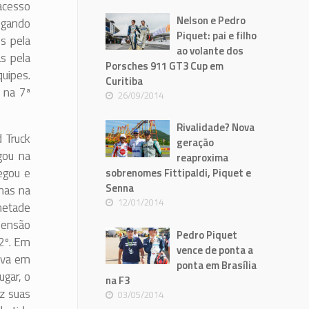
acesso
Nelson e Pedro
hegando
Piquet: pai e filho
s pela
ao volante dos
s pela
Porsches 911 GT3 Cup em
uipes.
Curitiba
u na 7ª
26/09/2014
Rivalidade? Nova
 Truck
geração
gou na
reaproxima
egou e
sobrenomes Fittipaldi, Piquet e
Senna
enas na
12/01/2014
metade
pensão
Pedro Piquet
2º. Em
vence de ponta a
rova em
ponta em Brasília
ugar, o
na F3
z suas
03/05/2014