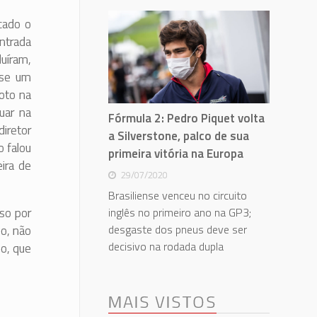
cado o
entrada
luíram,
sse um
loto na
uar na
Fórmula 2: Pedro Piquet volta
diretor
a Silverstone, palco de sua
o falou
primeira vitória na Europa
ira de
29/07/2020
Brasiliense venceu no circuito
inglês no primeiro ano na GP3;
so por
desgaste dos pneus deve ser
io, não
decisivo na rodada dupla
so, que
MAIS VISTOS