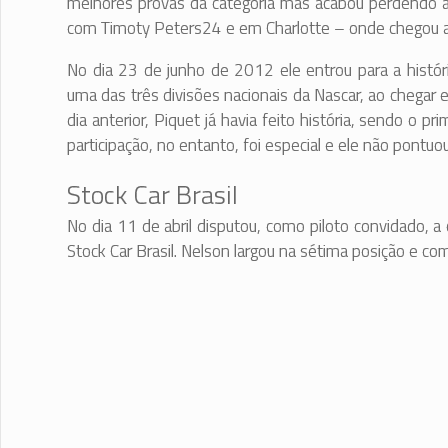
melhores provas da categoria mas acabou perdendo a
com Timoty Peters24 e em Charlotte – onde chegou a 
No dia 23 de junho de 2012 ele entrou para a históri
uma das três divisões nacionais da Nascar, ao chegar
dia anterior, Piquet já havia feito história, sendo o p
participação, no entanto, foi especial e ele não pontu
Stock Car Brasil
No dia 11 de abril disputou, como piloto convidado, a
Stock Car Brasil. Nelson largou na sétima posição e c