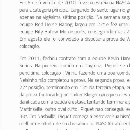
Em 6 de fevereiro de 2010, fez sua estréia na NASCA
para a categoria principal. Largando do sexto lugar n
apenas na vigésima sétima posição. Na semana segu
equipe Red Horse Racing, largou em 22º e fez uma e
equipe Billy Ballew Motorsports, conseguindo mais 
Em agosto ele foi convidado a disputar a prova de W
colocação.
Em 2011, fechou contrato com a equipe Kevin Harvi
Series. Na primeira corrida em Daytona, Piquet se c
penúltima colocação . Vinha fazendo uma boa corrida
Nelsinho não completou a prova. Na segunda prova, e
22ª posição, terminando em 13º. Na terceira etapa,
da prova foi tocado por Parker Kliegerman que o le
danificada com a batida e estava tentando terminar
Martinsville, outro oval curto, Piquet nao conseguiu 
30º. Em Nashville, Piquet começa a escrever sua histó
melhor resultado de um brasileiro na NASCAR até ent