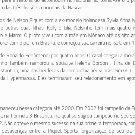
para a história do automobilismo nacional ao tornar-se o o pr
ma das três divisões nacionais da Nascar.
lhos de Nelson Piquet com a ex-modelo holandesa Sylvia Anna M
 outras duas filhas: Kelly e Julia. Nelsinho tem mais quatro 
dro e Marco. O piloto viveu com a mãe em Mônaco até os oito a
rar com o pai, em Brasília, e começou sua carreira no kart, em 
de Ronaldo Fenômeno) por quatro anos. O casal chegou a morar
inho também namorou a socialite Helena Bordon , filha de 
onstantino, uma das herdeiras da companhia aérea brasileira GOL.
no da Hypermarcas. Eles terminaram seu relacionamento em ago
rmaneceu nessa categoria até 2000. Em 2002 foi campeão da F
a na Fórmula 3 Britânica, na qual se sagrou campeão no seu s
 GP2. Não obteve o mesmo sucesso na sua primeira temporada, c
esavenças entre a Piquet Sports (organização de seu pai, 