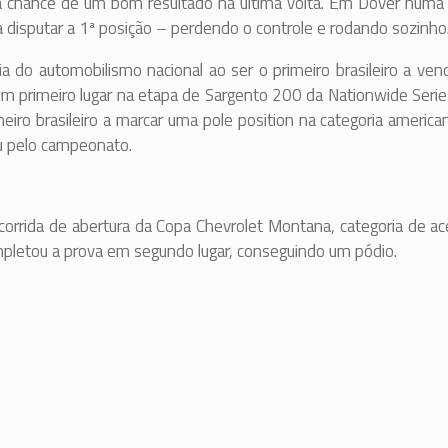
 chance de um bom resultado na última volta. Em Dover numa 
disputar a 1ª posição – perdendo o controle e rodando sozinho
a do automobilismo nacional ao ser o primeiro brasileiro a ve
 em primeiro lugar na etapa de Sargento 200 da Nationwide Seri
rimeiro brasileiro a marcar uma pole position na categoria america
ou pelo campeonato.
 corrida de abertura da Copa Chevrolet Montana, categoria de a
ompletou a prova em segundo lugar, conseguindo um pódio.