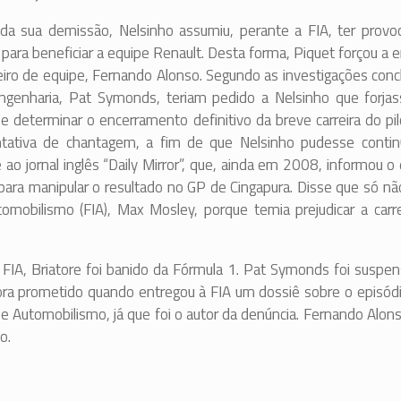
 sua demissão, Nelsinho assumiu, perante a FIA, ter provo
para beneficiar a equipe Renault. Desta forma, Piquet forçou a 
heiro de equipe, Fernando Alonso. Segundo as investigações conc
 engenharia, Pat Symonds, teriam pedido a Nelsinho que forja
e determinar o encerramento definitivo da breve carreira do pi
ntativa de chantagem, a fim de que Nelsinho pudesse contin
o jornal inglês “Daily Mirror”, que, ainda em 2008, informou o 
para manipular o resultado no GP de Cingapura. Disse que só nã
mobilismo (FIA), Max Mosley, porque temia prejudicar a carre
FIA, Briatore foi banido da Fórmula 1. Pat Symonds foi suspen
fora prometido quando entregou à FIA um dossiê sobre o episód
e Automobilismo, já que foi o autor da denúncia. Fernando Alon
o.