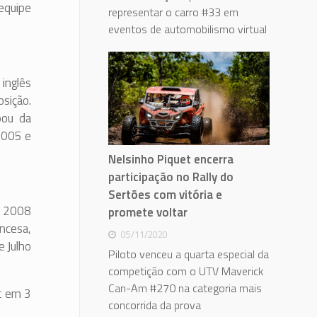
 equipe
representar o carro #33 em
eventos de automobilismo virtual
 inglês
osição.
pou da
 2005 e
Nelsinho Piquet encerra
participação no Rally do
Sertões com vitória e
ra 2008
promete voltar
ncesa,
05/11/2020
e Julho
Piloto venceu a quarta especial da
competição com o UTV Maverick
Can-Am #270 na categoria mais
t em 3
concorrida da prova