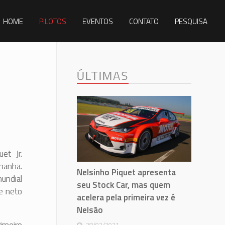
HOME
PILOTOS
EVENTOS
CONTATO
PESQUISA
ÚLTIMAS
et Jr.
manha.
Nelsinho Piquet apresenta
mundial
seu Stock Car, mas quem
e neto
acelera pela primeira vez é
Nelsão