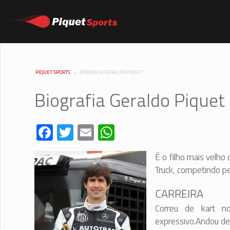
PIQUET SPORTS
>
BIOGRAFIA GERALDO PIQUET
Biografia Geraldo Piquet
Facebook
Twitter
Email
WhatsApp
É o filho mais velho
Truck, competindo p
CARREIRA
Correu de kart 
expressivo.Andou d