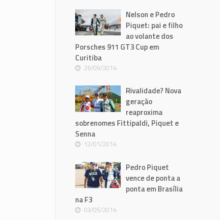
Nelson e Pedro
Piquet: pai e filho
ao volante dos
Porsches 911 GT3 Cup em
Curitiba
26/09/2014
Rivalidade? Nova
geração
reaproxima
sobrenomes Fittipaldi, Piquet e
Senna
12/01/2014
Pedro Piquet
vence de ponta a
ponta em Brasília
na F3
03/05/2014