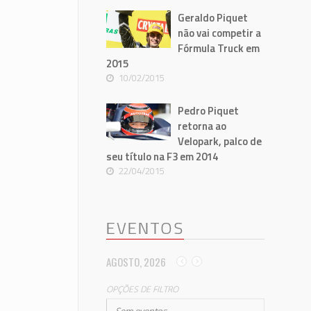
Geraldo Piquet
não vai competir a
Fórmula Truck em
2015
10/02/2015
Pedro Piquet
retorna ao
Velopark, palco de
seu título na F3 em 2014
22/04/2015
EVENTOS
AGOSTO, 2026
OPÇÕES DE FILTRO