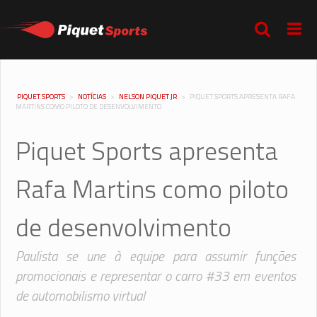
PIQUET SPORTS
>
NOTÍCIAS
>
NELSON PIQUET JR
>
PIQUET SPORTS APRESENTA RAFA
MARTINS COMO PILOTO DE DESENVOLVIMENTO
Piquet Sports apresenta
Rafa Martins como piloto
de desenvolvimento
Paulista se une à equipe para assumir funções
promocionais e representar o carro #33 em eventos
de automobilismo virtual