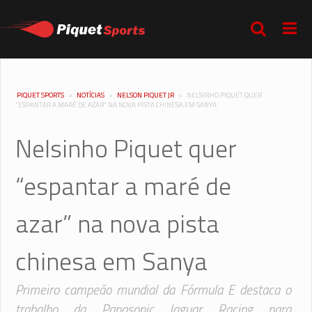
PIQUET SPORTS
>
NOTÍCIAS
>
NELSON PIQUET JR
>
NELSINHO PIQUET QUER
“ESPANTAR A MARÉ DE AZAR” NA NOVA PISTA CHINESA EM SANYA
Nelsinho Piquet quer
“espantar a maré de
azar” na nova pista
chinesa em Sanya
Primeiro campeão mundial da Fórmula E destaca o
trabalho da Panasonic Jaguar Racing para