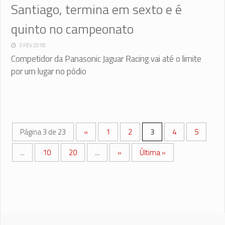
Santiago, termina em sexto e é
quinto no campeonato
3 FEV 2018
Competidor da Panasonic Jaguar Racing vai até o limite
por um lugar no pódio
Página 3 de 23
«
1
2
3
4
5
...
10
20
...
»
Última »