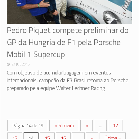
Pedro Piquet compete preliminar do
GP da Hungria de F1 pela Porsche
Mobil 1 Supercup
21 JUL 2015
Com objetivo de acumular bagagem em eventos
internacionais, campeão da F3 Brasil retorna ao Porsche
preparado pela equipe Walter Lechner Racing
Página 14 de 19
« Primeira
«
...
12
13
14
15
16
...
»
Última »