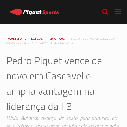
PIQUET SPORTS
>
NOTÍCIAS
>
PEDRO PIQUET
>
PEDRO PIQUET VENCE DE NOVO EM
CASCAVEL E AMPLIA VANTAGEM NA LIDERANÇA DA F3
Pedro Piquet vence de
novo em Cascavel e
amplia vantagem na
liderança da F3
Piloto Autotrac avança de sexto para primeiro em
seis voltas e segue firme na luta pelo bicampeonato