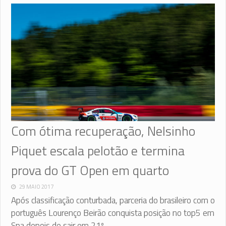
Com ótima recuperação, Nelsinho
Piquet escala pelotão e termina
prova do GT Open em quarto
29 MAIO 2017
Após classificação conturbada, parceria do brasileiro com o
português Lourenço Beirão conquista posição no top5 em
Spa depois de sair em 21º