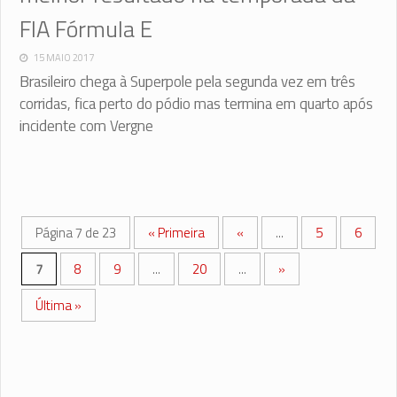
FIA Fórmula E
15 MAIO 2017
Brasileiro chega à Superpole pela segunda vez em três
corridas, fica perto do pódio mas termina em quarto após
incidente com Vergne
Página 7 de 23
« Primeira
«
...
5
6
7
8
9
...
20
...
»
Última »