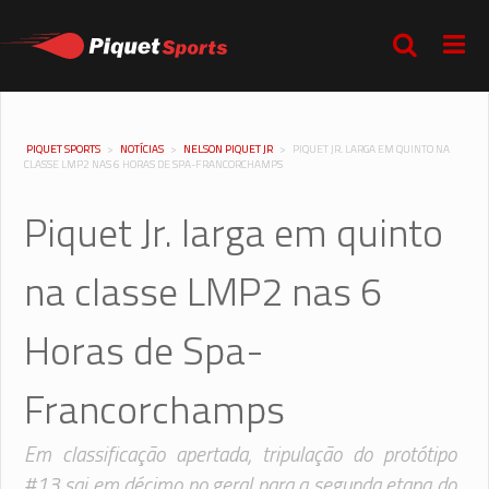
PIQUET SPORTS
>
NOTÍCIAS
>
NELSON PIQUET JR
>
PIQUET JR. LARGA EM QUINTO NA
CLASSE LMP2 NAS 6 HORAS DE SPA-FRANCORCHAMPS
Piquet Jr. larga em quinto
na classe LMP2 nas 6
Horas de Spa-
Francorchamps
Em classificação apertada, tripulação do protótipo
#13 sai em décimo no geral para a segunda etapa do