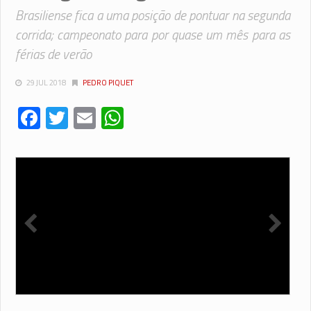
Brasiliense fica a uma posição de pontuar na segunda
corrida; campeonato para por quase um mês para as
férias de verão
29 JUL 2018
PEDRO PIQUET
Facebook
Twitter
Email
WhatsApp