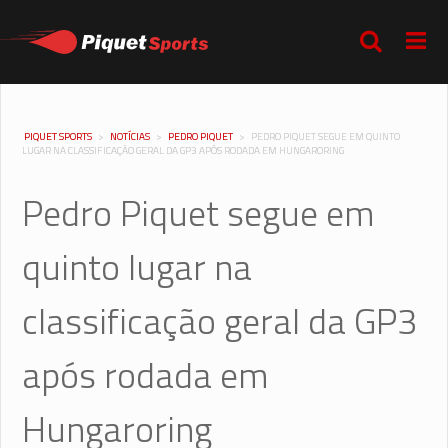
PIQUET SPORTS
>
NOTÍCIAS
>
PEDRO PIQUET
>
PEDRO PIQUET SEGUE EM QUINTO
LUGAR NA CLASSIFICAÇÃO GERAL DA GP3 APÓS RODADA EM HUNGARORING
Pedro Piquet segue em
quinto lugar na
classificação geral da GP3
após rodada em
Hungaroring