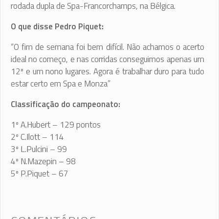
rodada dupla de Spa-Francorchamps, na Bélgica.
O que disse Pedro Piquet:
“O fim de semana foi bem difícil. Não achamos o acerto
ideal no começo, e nas corridas conseguimos apenas um
12º e um nono lugares. Agora é trabalhar duro para tudo
estar certo em Spa e Monza”
Classificação do campeonato:
1º A.Hubert – 129 pontos
2º C.Ilott – 114
3º L.Pulcini – 99
4º N.Mazepin – 98
5º P.Piquet – 67