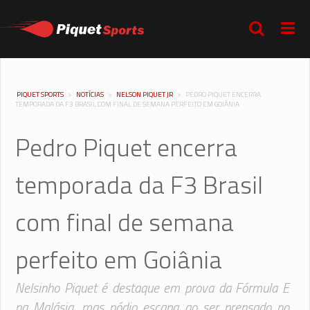
PIQUET SPORTS
>
NOTÍCIAS
>
NELSON PIQUET JR
>
PEDRO PIQUET ENCERRA
TEMPORADA DA F3 BRASIL COM FINAL DE SEMANA PERFEITO EM GOIÂNIA
Pedro Piquet encerra
temporada da F3 Brasil
com final de semana
perfeito em Goiânia
Nelsinho Piquet é destaque em prova da Fórmula E
na Malásia, mas pódio escapa ao ser prensado no