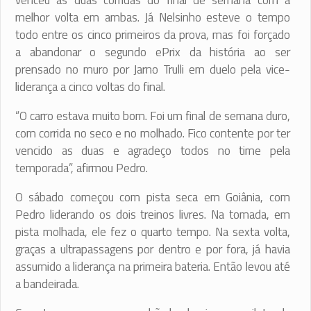
venceu as duas corridas do final de semana com a
melhor volta em ambas. Já Nelsinho esteve o tempo
todo entre os cinco primeiros da prova, mas foi forçado
a abandonar o segundo ePrix da história ao ser
prensado no muro por Jarno Trulli em duelo pela vice-
liderança a cinco voltas do final.
“O carro estava muito bom. Foi um final de semana duro,
com corrida no seco e no molhado. Fico contente por ter
vencido as duas e agradeço todos no time pela
temporada”, afirmou Pedro.
O sábado começou com pista seca em Goiânia, com
Pedro liderando os dois treinos livres. Na tomada, em
pista molhada, ele fez o quarto tempo. Na sexta volta,
graças a ultrapassagens por dentro e por fora, já havia
assumido a liderança na primeira bateria. Então levou até
a bandeirada.