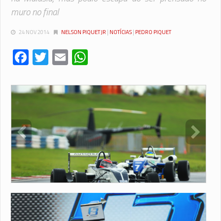
muro no final
24 NOV 2014
NELSON PIQUET JR
|
NOTÍCIAS
|
PEDRO PIQUET
Facebook
Twitter
Email
WhatsApp