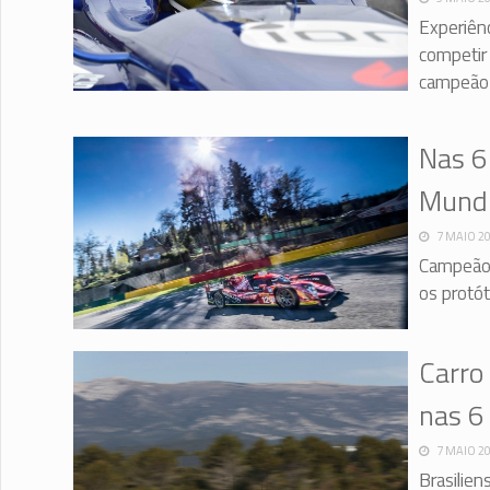
Experiênc
competir 
campeão 
Nas 6
Mundi
7 MAIO 2
Campeão 
os protó
Carro 
nas 6
7 MAIO 2
Brasilie