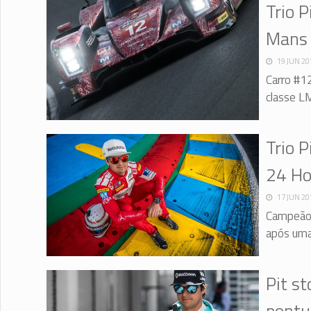
Trio 
Mans 
19 JUN 20
Carro #1
classe L
Trio P
24 Ho
17 JUN 20
Campeão 
após uma
Pit st
pontu