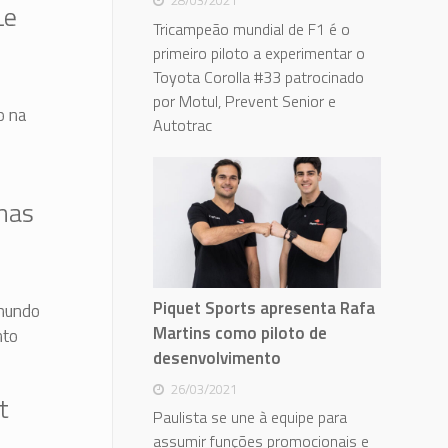
28/03/2021
Le
Tricampeão mundial de F1 é o
primeiro piloto a experimentar o
Toyota Corolla #33 patrocinado
por Motul, Prevent Senior e
o na
Autotrac
 nas
Piquet Sports apresenta Rafa
 mundo
Martins como piloto de
nto
desenvolvimento
26/03/2021
t
Paulista se une à equipe para
assumir funções promocionais e