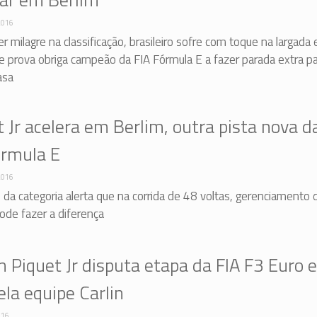
2016
r milagre na classificação, brasileiro sofre com toque na largada 
e prova obriga campeão da FIA Fórmula E a fazer parada extra p
asa
 Jr acelera em Berlim, outra pista nova d
órmula E
2016
a categoria alerta que na corrida de 48 voltas, gerenciamento 
ode fazer a diferença
n Piquet Jr disputa etapa da FIA F3 Euro 
ela equipe Carlin
016