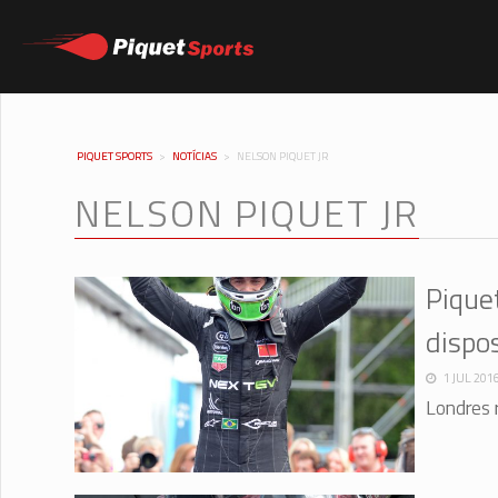
PIQUET SPORTS
>
NOTÍCIAS
>
NELSON PIQUET JR
NELSON PIQUET JR
Pique
dispo
1 JUL 201
Londres 