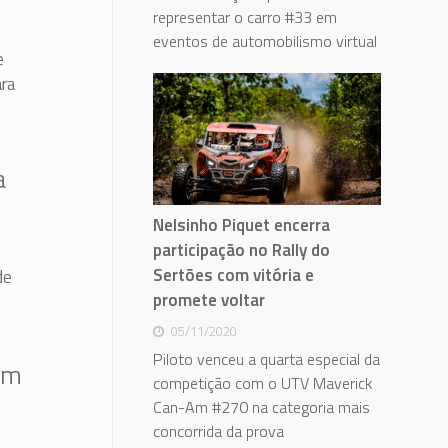
representar o carro #33 em
eventos de automobilismo virtual
e
ara
a
Nelsinho Piquet encerra
participação no Rally do
Sertões com vitória e
de
promete voltar
05/11/2020
Piloto venceu a quarta especial da
em
competição com o UTV Maverick
Can-Am #270 na categoria mais
concorrida da prova