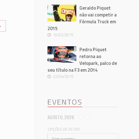
Geraldo Piquet
não vai competir a
Fórmula Truck em
»
2015
10/02/2015
Pedro Piquet
retorna ao
Velopark, palco de
seu título na F3 em 2014
22/04/2015
EVENTOS
AGOSTO, 2026
OPÇÕES DE FILTRO