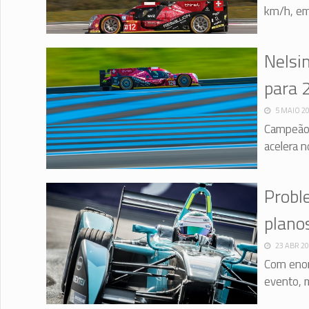
km/h, em
Nelsi
para 
5 MAIO 2
Campeão 
acelera n
Proble
plano
23 ABR 2
Com enor
evento, m