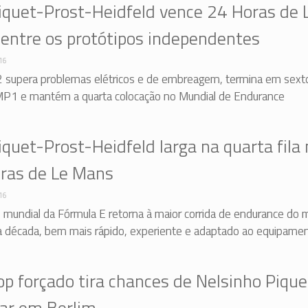
Piquet-Prost-Heidfeld vence 24 Horas de 
entre os protótipos independentes
16
2 supera problemas elétricos e de embreagem, termina em sext
MP1 e mantém a quarta colocação no Mundial de Endurance
iquet-Prost-Heidfeld larga na quarta fila
ras de Le Mans
16
mundial da Fórmula E retorna à maior corrida de endurance do
 década, bem mais rápido, experiente e adaptado ao equipame
op forçado tira chances de Nelsinho Pique
ar em Berlim