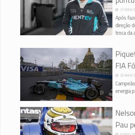
21 MAIO 
Após faze
direção d
troca da 
Piquet
FIA F
20 MAIO 
Campeão d
energia p
Nelso
Pau p
9 MAIO 2