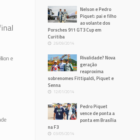
Nelson e Pedro
Piquet: pai e filho
ao volante dos
inal
Porsches 911 GT3 Cup em
Curitiba
26/09/2014
Rivalidade? Nova
lion e
geração
reaproxima
sobrenomes Fittipaldi, Piquet e
Senna
12/01/2014
Pedro Piquet
vence de ponta a
nde
ponta em Brasília
na F3
03/05/2014