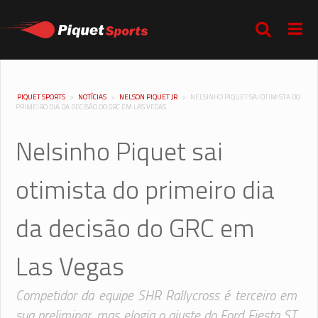
PIQUET SPORTS
>
NOTÍCIAS
>
NELSON PIQUET JR
>
NELSINHO PIQUET SAI OTIMISTA DO
PRIMEIRO DIA DA DECISÃO DO GRC EM LAS VEGAS
Nelsinho Piquet sai
otimista do primeiro dia
da decisão do GRC em
Las Vegas
Competidor da equipe SHR Rallycross é terceiro em
sua preliminar, mas elogia o ajuste do Ford Fiesta ST