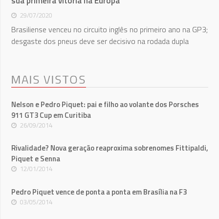
sua primeira vitória na Europa
29/07/2020
Brasiliense venceu no circuito inglês no primeiro ano na GP3;
desgaste dos pneus deve ser decisivo na rodada dupla
MAIS VISTOS
Nelson e Pedro Piquet: pai e filho ao volante dos Porsches
911 GT3 Cup em Curitiba
26/09/2014
Rivalidade? Nova geração reaproxima sobrenomes Fittipaldi,
Piquet e Senna
12/01/2014
Pedro Piquet vence de ponta a ponta em Brasília na F3
03/05/2014