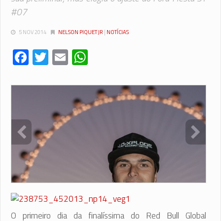
#07
5 NOV 2014
NELSON PIQUET JR
|
NOTÍCIAS
Facebook
Twitter
Email
WhatsApp
O primeiro dia da finalíssima do Red Bull Global