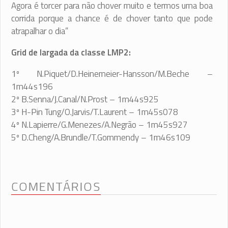
Agora é torcer para não chover muito e termos uma boa
corrida porque a chance é de chover tanto que pode
atrapalhar o dia”
Grid de largada da classe LMP2:
1º N.Piquet/D.Heinemeier-Hansson/
M.Beche –
1m44s196
2º B.Senna/J.Canal/N.Prost – 1m44s925
3º H-Pin Tung/O.Jarvis/T.Laurent – 1m45s078
4º N.Lapierre/G.Menezes/A.Negrão – 1m45s927
5º D.Cheng/A.Brundle/T.Gommendy – 1m46s109
COMENTÁRIOS