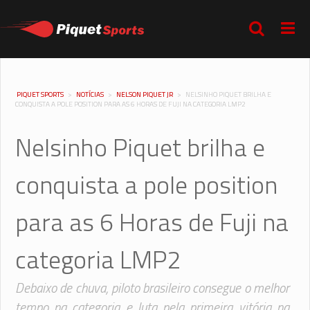
PIQUET SPORTS
>
NOTÍCIAS
>
NELSON PIQUET JR
>
NELSINHO PIQUET BRILHA E
CONQUISTA A POLE POSITION PARA AS 6 HORAS DE FUJI NA CATEGORIA LMP2
Nelsinho Piquet brilha e
conquista a pole position
para as 6 Horas de Fuji na
categoria LMP2
Debaixo de chuva, piloto brasileiro consegue o melhor
tempo na categoria e luta pela primeira vitória na