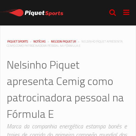
PIQUET SPORTS
>
NOTÍCIAS
>
NELSON PIQUET JR
>
NELSINHO PIQUET APRESENTA
CEMIG COMO PATROCINADORA PESSOAL NA FÓRMULA E
Nelsinho Piquet
apresenta Cemig como
patrocinadora pessoal na
Fórmula E
Marca da companhia energética estampa bonés e
trajes de corrida do primeiro campeão mundial dos