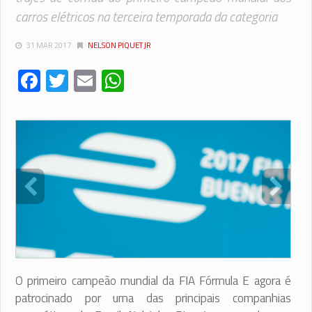
carros elétricos na terceira temporada da categoria
31 MAR 2017
NELSON PIQUET JR
Facebook
Twitter
Email
WhatsApp
O primeiro campeão mundial da FIA Fórmula E agora é
patrocinado por uma das principais companhias