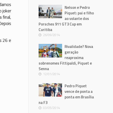
mudamos
Nelson e Pedro
o joker
Piquet: pai e filho
 final,
ao volante dos
 Depois
Porsches 911 GT3 Cup em
Curitiba
26/09/2014
as 26 e
Rivalidade? Nova
geração
reaproxima
sobrenomes Fittipaldi, Piquet e
Senna
12/01/2014
Pedro Piquet
vence de ponta a
ponta em Brasília
na F3
03/05/2014