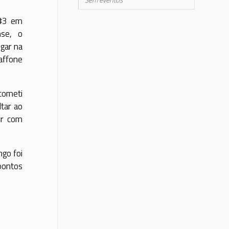
Sem eventos
 #3 em
nse, o
gar na
affone
 cometi
ltar ao
ir com
go foi
pontos