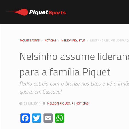
PIQUET SPORTS
>
NOTÍCIAS
>
NELSON PIQUET JR
>
NELSINHO ASSUME LIDERANÇA 
Nelsinho assume lideran
para a família Piquet
Pedro estreia com o bronze nos Lites e vê o irm
quarto em Cascavel
22 JUL 2014
NELSON PIQUET JR
|
NOTÍCIAS
Facebook
Twitter
Email
WhatsApp