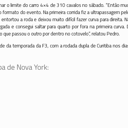
achar o limite do carro 4×4 de 310 cavalos no sábado. “Então 
 formato do evento. Na primeira corrida fiz a ultrapassagem pel
ntortou a roda e deixou muito difícil fazer curva para direita. Na
rgada e consegui saltar para quarto por fora na primeira curva.
io que passou o outro por dentro no cotovelo”, relatou Pedro.
tade da temporada da F3, com a rodada dupla de Curitiba nos di
a de Nova York: