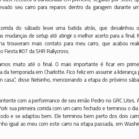
 levado seu carro para reparos dentro da garagem durante u
orrida do sábado levei uma batida atrás, que desalinhou o
s mudanças de setup até atingir o melhor acerto para a final.
a trouxeram mais contato para meu carro, que acabou rea
 do Fiesta #07 da SHR Rallycross.
mos muito até o final. O mais importante é ficar em prime
a da temporada em Charlotte. Fico feliz em assumir a liderança
m casa”, disse Nelsinho, mencionando a etapa do próximo sába
 contente com a performance de seu irmão Pedro no GRC Lites. 
York sua primeira corrida com um carro fechado e terminou o di
 todo e se adaptou bem. Ele terminou bem perto dos dois carr
nho igual ao meu com este carro na etapa passada, em Washin