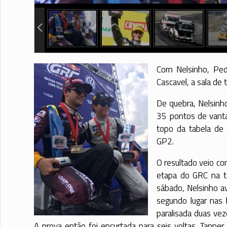
info heading
info content
Com Nelsinho, Ped
Cascavel, a sala de 
De quebra, Nelsinh
35 pontos de vanta
topo da tabela de
GP2.
O resultado veio co
etapa do GRC na t
sábado, Nelsinho a
segundo lugar nas b
paralisada duas vez
A prova então foi encurtada para seis voltas. Tanne