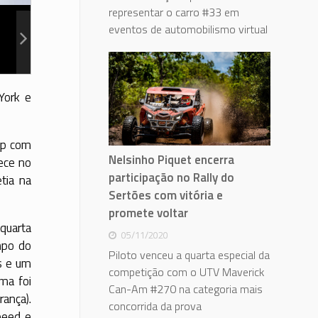
representar o carro #33 em
eventos de automobilismo virtual
York e
hip com
Nelsinho Piquet encerra
ece no
participação no Rally do
tia na
Sertões com vitória e
promete voltar
 quarta
05/11/2020
mpo do
Piloto venceu a quarta especial da
as e um
competição com o UTV Maverick
ima foi
Can-Am #270 na categoria mais
rança).
concorrida da prova
peed e