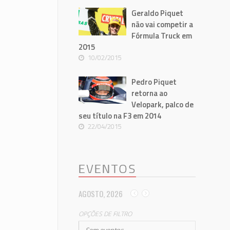
Geraldo Piquet
não vai competir a
Fórmula Truck em
2015
10/02/2015
Pedro Piquet
retorna ao
Velopark, palco de
seu título na F3 em 2014
22/04/2015
EVENTOS
AGOSTO, 2026
OPÇÕES DE FILTRO