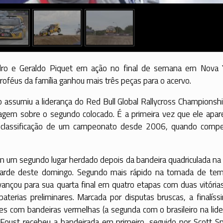
ro e Geraldo Piquet em ação no final de semana em Nova 
troféus da família ganhou mais três peças para o acervo.
o assumiu a liderança do Red Bull Global Rallycross Champions
gem sobre o segundo colocado. É a primeira vez que ele apar
 classificação de um campeonato desde 2006, quando compe
m um segundo lugar herdado depois da bandeira quadriculada na
arde deste domingo. Segundo mais rápido na tomada de te
vançou para sua quarta final em quatro etapas com duas vitóri
aterias preliminares. Marcada por disputas bruscas, a finalíss
es com bandeiras vermelhas (a segunda com o brasileiro na lide
r Foust recebeu a bandeirada em primeiro, seguido por Scott S