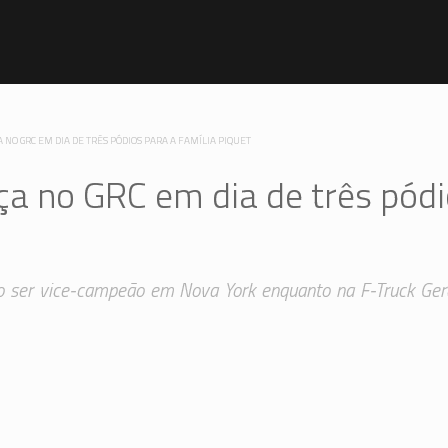
NO GRC EM DIA DE TRÊS PÓDIOS PARA A FAMÍLIA PIQUET
ça no GRC em dia de três pód
ão ser vice-campeão em Nova York enquanto na F-Truck Ger