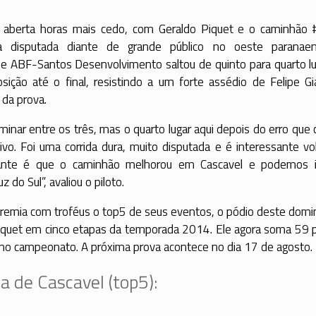
oi aberta horas mais cedo, com Geraldo Piquet e o caminhão
a disputada diante de grande público no oeste paranae
e ABF-Santos Desenvolvimento saltou de quinto para quarto lu
sição até o final, resistindo a um forte assédio de Felipe Gi
 da prova.
minar entre os três, mas o quarto lugar aqui depois do erro que
tivo. Foi uma corrida dura, muito disputada e é interessante vo
tante é que o caminhão melhorou em Cascavel e podemos 
 do Sul”, avaliou o piloto.
remia com troféus o top5 de seus eventos, o pódio deste domin
Piquet em cinco etapas da temporada 2014. Ele agora soma 59 
 no campeonato. A próxima prova acontece no dia 17 de agosto.
 de Cascavel (top5):