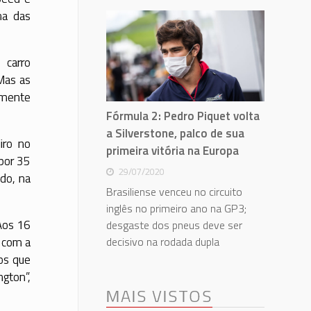
ma das
 carro
 Mas as
lmente
Fórmula 2: Pedro Piquet volta
a Silverstone, palco de sua
iro no
primeira vitória na Europa
 por 35
29/07/2020
do, na
Brasiliense venceu no circuito
inglês no primeiro ano na GP3;
Aos 16
desgaste dos pneus deve ser
decisivo na rodada dupla
a com a
os que
gton”,
MAIS VISTOS