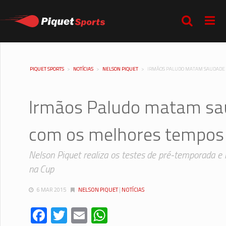
PIQUET SPORTS
>
NOTÍCIAS
>
NELSON PIQUET
>
IRMÃOS PALUDO MATAM SAUDADE 
Irmãos Paludo matam sau
com os melhores tempos 
Nelson Piquet realiza os testes de pré-temporada e 
na Cup
6 MAR 2015
NELSON PIQUET
|
NOTÍCIAS
Facebook
Twitter
Email
WhatsApp