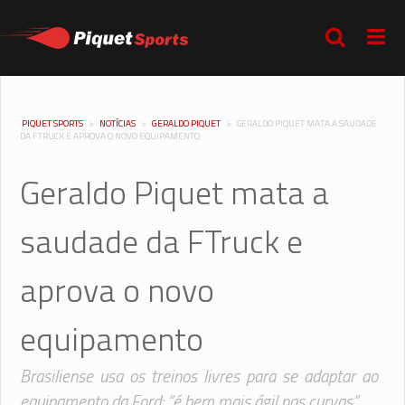
PIQUET SPORTS
>
NOTÍCIAS
>
GERALDO PIQUET
>
GERALDO PIQUET MATA A SAUDADE
DA FTRUCK E APROVA O NOVO EQUIPAMENTO
Geraldo Piquet mata a
saudade da FTruck e
aprova o novo
equipamento
Brasiliense usa os treinos livres para se adaptar ao
equipamento da Ford: “é bem mais ágil nas curvas”