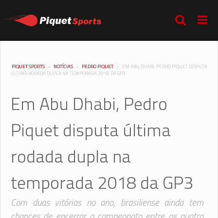
PIQUET SPORTS
>
NOTÍCIAS
>
PEDRO PIQUET
>
EM ABU DHABI, PEDRO PIQUET DISPUTA
ÚLTIMA RODADA DUPLA NA TEMPORADA 2018 DA GP3
Em Abu Dhabi, Pedro
Piquet disputa última
rodada dupla na
temporada 2018 da GP3
Com duas vitórias no ano, brasiliense ainda tem
chances de encerrar o campeonato entre os quatro