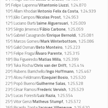
9º) Felipe Lapenna/
Vitantonio Liuzzi
, 1:24.870
10º) Allam Khodair/
Antonio Felix da Costa
, 1:24.939
11º) Júlio Campos/
Nicolas Prost
, 1:24.953
12º) Luciano Burti/
Jaime Alguersuari
, 1:25.009
13º) Sérgio Jimenez/
Fábio Carbone
, 1:25.059
14º) Gabriel Casagrande/
Enrique Bernoldi
, 1:25.081
15º) Marcos Gomes/
Mark Winterbottom
, 1:25.086
16º) Galid Osman/
Beto Monteiro
, 1:25.223
17º) Felipe Fraga/
Álvaro Parente
, 1:25.315
18º) Bia Figueiredo/
Matias Milla
, 1:25.399
19º) Tuka Rocha/
Chris van der Drift
, 1:25.414
20º) Rubens Barrichello/
Ingo Hoffmann
, 1:25.467
21º) Alceu Feldmann/
Ezequiel Bosio
, 1:25.520
22º) Popó Bueno/
Guilherme Salas
, 1:25.528
23º) César Ramos/
Frederic Vervish
, 1:25.529
24º) Lucas Foresti/
Luiz Razia
, 1:25.554
25º) Vitor Genz/
Matheus Stumpf
, 1:25.572
26º) Ricardo Zonta/
Jacques Villeneuve
, 1:25.620