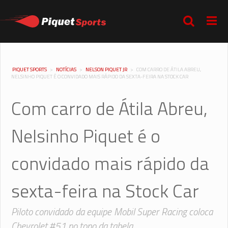
PIQUET SPORTS
>
NOTÍCIAS
>
NELSON PIQUET JR
>
COM CARRO DE ÁTILA ABREU,
NELSINHO PIQUET É O CONVIDADO MAIS RÁPIDO DA SEXTA-FEIRA NA STOCK CAR
Com carro de Átila Abreu,
Nelsinho Piquet é o
convidado mais rápido da
sexta-feira na Stock Car
Piloto convidado da equipe Mobil Super Racing coloca
Chevrolet #51 no topo da tabela