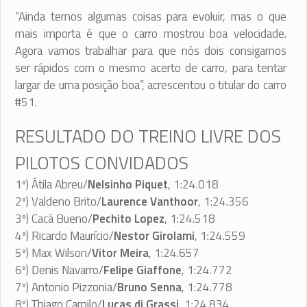
“Ainda temos algumas coisas para evoluir, mas o que
mais importa é que o carro mostrou boa velocidade.
Agora vamos trabalhar para que nós dois consigamos
ser rápidos com o mesmo acerto de carro, para tentar
largar de uma posição boa”, acrescentou o titular do carro
#51.
RESULTADO DO TREINO LIVRE DOS
PILOTOS CONVIDADOS
1º) Átila Abreu/
Nelsinho Piquet
, 1:24.018
2º) Valdeno Brito/
Laurence Vanthoor
, 1:24.356
3º) Cacá Bueno/
Pechito Lopez
, 1:24.518
4º) Ricardo Maurício/
Nestor Girolami
, 1:24.559
5º) Max Wilson/
Vitor Meira
, 1:24.657
6º) Denis Navarro/
Felipe Giaffone
, 1:24.772
7º) Antonio Pizzonia/
Bruno Senna
, 1:24.778
8º) Thiago Camilo/
Lucas di Grassi
, 1:24.834